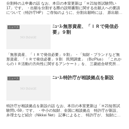
分割時の上申書の話 なお、本日の本室更新は「Ｈ21短答試験問い
17」です。 ・出願を分割する際の説明書類に関する出願人への要請
について（特許庁HP） ご存知のように、分割出願時には、 原出願か
らの変更箇所、 分割要件を満たすこと、 原出願等...
ﾆｭｰｽ-無形資産、「ＩＲで発信必
ニュース
要」９割
「無形資産、「ＩＲで発信必要」９割」 ・「知財・ブランドなど無
形資産、「ＩＲで発信必要」９割 民間調査」（BizPlus） 「これか
らのＩＲ活動の方向性に関するアンケート」を、 三菱総合研究所と
ＮＴＴレゾナントが発表したそうだ。 それによる...
ﾆｭｰｽ-特許庁が相談拠点を新設
ニュース
特許庁が相談拠点を新設の話 なお、本日の本室更新は「Ｈ21短答試
験問い59」です。 ・中小の知財、全国に相談拠点 特許庁が新設、
弁理士など紹介（Nikkei Net） 記事によると、 特許庁が、 知財に関
する中小企業向けの相談機能を強化する...