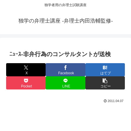
独学者用の弁理士試験講座
独学の弁理士講座 -弁理士内田浩輔監修-
ﾆｭｰｽ-非弁行為のコンサルタントが送検
X
Facebook
はてブ
Pocket
LINE
コピー
2011.04.07