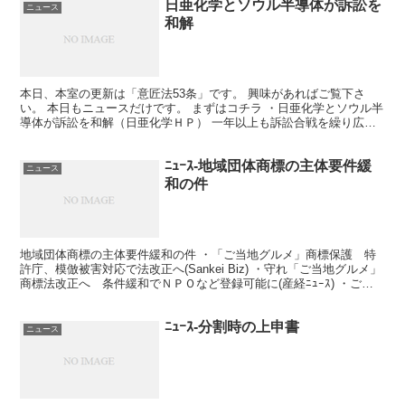
日亜化学とソウル半導体が訴訟を
ニュース
和解
本日、本室の更新は「意匠法53条」です。 興味があればご覧下さ
い。 本日もニュースだけです。 まずはコチラ ・日亜化学とソウル半
導体が訴訟を和解（日亜化学ＨＰ） 一年以上も訴訟合戦を繰り広げ
た両者が、 ようやく和解ですね。 プレスリリースに...
ﾆｭｰｽ-地域団体商標の主体要件緩
ニュース
和の件
地域団体商標の主体要件緩和の件 ・「ご当地グルメ」商標保護 特
許庁、模倣被害対応で法改正へ(Sankei Biz) ・守れ「ご当地グルメ」
商標法改正へ 条件緩和でＮＰＯなど登録可能に(産経ﾆｭｰｽ) ・ご当
地グルメ保護へ、特許庁が商標法改正...
ﾆｭｰｽ-分割時の上申書
ニュース