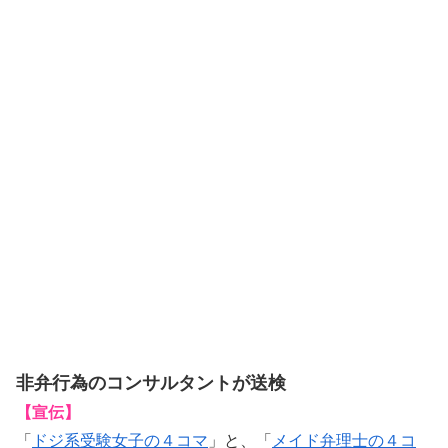
非弁行為のコンサルタントが送検
【宣伝】
「
ドジ系受験女子の４コマ
」と、「
メイド弁理士の４コ