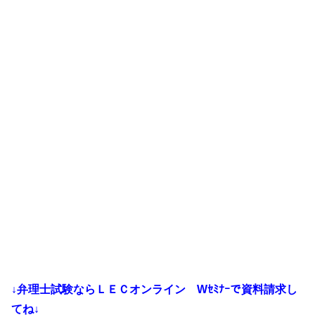
↓弁理士試験ならＬＥＣオンライン
Wｾﾐﾅｰで資料請求し
てね↓