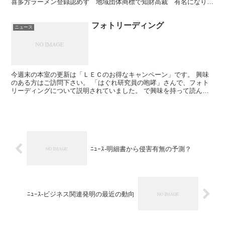
喜多方ラーメン登録認めず 地域団体商標で知財高裁 有名になりす
ぎ厳しい？(産経ニュース) 喜多方ラーメンの地域団体...
フォトリーディング
ニュース
今週末の本室の更新は「ＬＥＣのお得なキャンペーン」です。 興味
のある方はご訪問下さい。 「はぐれ研究員の咆哮」さんで、フォト
リーディングについて説明されていました。 で興味を持って読んで
みました。 一言で言うと、「本を写真のように見て、キー...
ﾆｭｰｽ-明細書から侵害有無の予測？
ﾆｭｰｽ-ビジネス関連発明の最近の動向