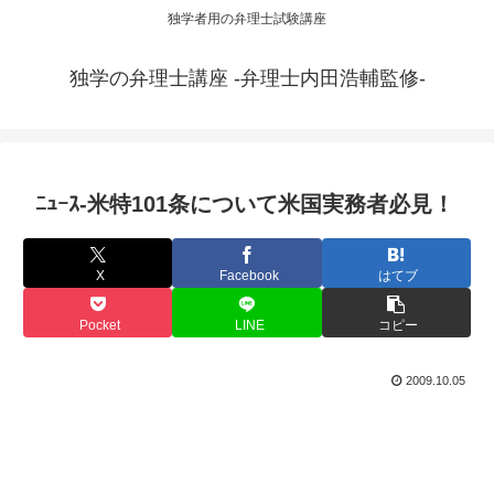
独学者用の弁理士試験講座
独学の弁理士講座 -弁理士内田浩輔監修-
ﾆｭｰｽ-米特101条について米国実務者必見！
X
Facebook
はてブ
Pocket
LINE
コピー
2009.10.05