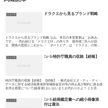
ドラクエから見るブランド戦略
ニュース
ドラクエから見るブランド戦略 なお、本日の本室更新は「お休み」
です。 ・売れ続ける「ドラクエIX」の作り方 堀井雄二氏らが語
る、開発の思想とこれから ・「ポートピア」は「ドラクエ」の前フ
リだった 堀井雄二氏のゲーム哲学（ＩＴmediaNew...
ﾆｭｰｽ-特許庁職員の収賄【続報】
ニュース
特許庁職員の収賄【続報】 【続報】 ・株式会社エヌ・ティ・ティ・
データに対する経済産業省所管補助金交付等の停止及び契約に係る指
名停止措置について(経産省) おいおいまたお代わりかよ？ とか言わ
ないで欲しい。 このネタ３回目の続報である。 と...
ﾆｭｰｽ-絵画鑑定書への縮小画像添
ニュース
付は適法