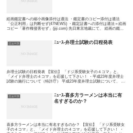
絵画鑑定書への縮小画像添付は適法 ・鑑定書のコピー添付は適法
「公正利用」は判断せず(47NEWS) ・鑑定証書への添付は適法＝絵画
コピー「著作権侵害せず」(jiji.com) 先日東京地裁にて、 絵画の鑑定
証書へのカラーコピー添付が著作権...
ﾆｭｰｽ-弁理士試験の日程発表
ニュース
弁理士試験の日程発表 【宣伝】 「ドジ系受験女子の４コマ」と、
「メイド弁理士の４コマ」を応援して下さい！ ・平成23年度弁理士
試験の施行について（特許庁） 平成23年度弁理士試験について、 以
下の日程等が発表されました。 ・試験の期日 (1...
ﾆｭｰｽ-喜多方ラーメンは本当に有
ニュース
名すぎるのか？
喜多方ラーメンは本当に有名すぎるのか？ 【宣伝】 「ドジ系受験女
子の４コマ」と、「メイド弁理士の４コマ」を応援して下さい！ ・