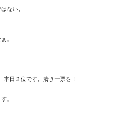
ではない。
なぁ。
本日２位です。清き一票を！
す。