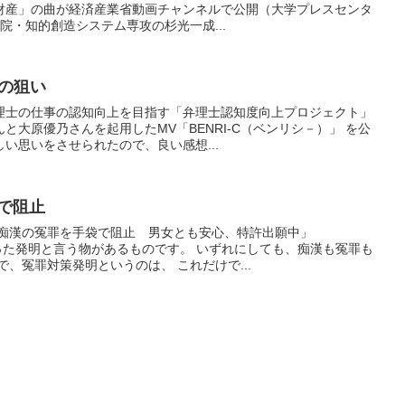
財産」の曲が経済産業省動画チャンネルで公開（大学プレスセンタ
院・知的創造システム専攻の杉光一成...
の狙い
理士の仕事の認知向上を目指す「弁理士認知度向上プロジェクト」
と大原優乃さんを起用したMV「BENRI-C（ベンリシ－）」 を公
い思いをさせられたので、良い感想...
袋で阻止
「痴漢の冤罪を手袋で阻止 男女とも安心、特許出願中」
変わった発明と言う物があるものです。 いずれにしても、痴漢も冤罪も
で、冤罪対策発明というのは、 これだけで...