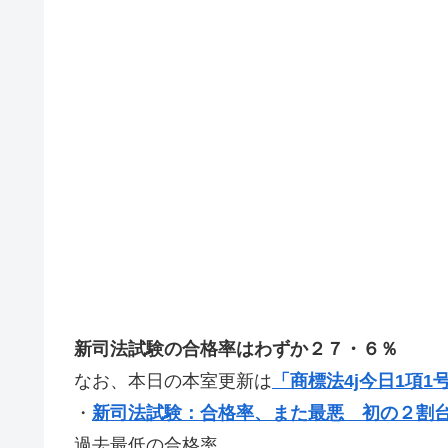
新司法試験の合格率はわずか２７・６％
なお、本日の本室更新は
「商標法4j今日1項
・
新司法試験：合格率、また最悪 初の２割
過去最低の合格率。