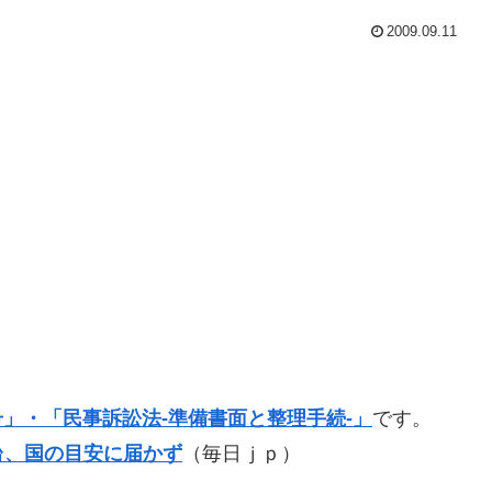
2009.09.11
1号」・「民事訴訟法-準備書面と整理手続-」
です。
台、国の目安に届かず
（毎日ｊｐ）