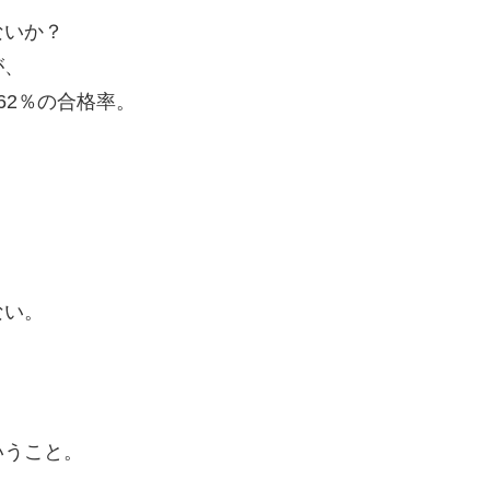
ないか？
が、
62％の合格率。
ない。
いうこと。
、