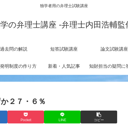
独学者用の弁理士試験講座
学の弁理士講座 -弁理士内田浩輔監
過去問の解説
短答試験講座
論文試験講座
発明制度の作り方
新着・人気記事
ずか２７・６％
Pocket
LINE
コピー