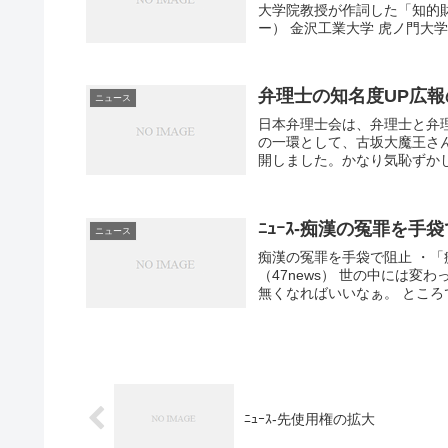
大学院教授が作詞した「知的
ー） 金沢工業大学 虎ノ門大学
弁理士の知名度UP広報
ニュース
日本弁理士会は、弁理士と弁
の一環として、古坂大魔王さん
開しました。かなり気恥ずかし
ﾆｭｰｽ-痴漢の冤罪を手
ニュース
痴漢の冤罪を手袋で阻止 ・
（47news） 世の中には
無くなればいいなぁ。 ところ
ﾆｭｰｽ-先使用権の拡大