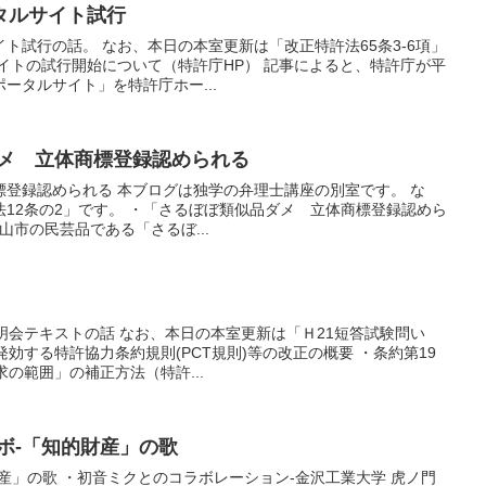
タルサイト試行
ト試行の話。 なお、本日の本室更新は「改正特許法65条3-6項」
イトの試行開始について（特許庁HP） 記事によると、特許庁が平
ポータルサイト」を特許庁ホー...
品ダメ 立体商標登録認められる
登録認められる 本ブログは独学の弁理士講座の別室です。 な
12条の2」です。 ・「さるぼぼ類似品ダメ 立体商標登録認めら
 高山市の民芸品である「さるぼ...
明会テキストの話 なお、本日の本室更新は「Ｈ21短答試験問い
に発効する特許協力条約規則(PCT規則)等の改正の概要 ・条約第19
の範囲」の補正方法（特許...
ラボ-「知的財産」の歌
産」の歌 ・初音ミクとのコラボレーション-金沢工業大学 虎ノ門