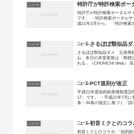
特許庁が特許検索ポー
ニュース
特許庁が特許検索ポータルサイ
です。 ・特許検索ポータルサ
成21年3月から、 「特許検索
ﾆｭｰｽ-さるぼぼ類似
ニュース
さるぼぼ類似品ダメ 立体商標
お、本日の本室更新は「商標法
れる」（CHUNICHI Web）
ﾆｭｰｽ-PCT規則が改正
ニュース
平成21年度知的財産権制度説
17」です。 ・平成21年7月
条・34条の規定に基づく「請求
ﾆｭｰｽ-初音ミクとのコ
ニュース
初音ミクとのコラボ-「知的財