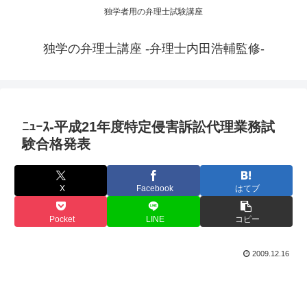
独学者用の弁理士試験講座
独学の弁理士講座 -弁理士内田浩輔監修-
ﾆｭｰｽ-平成21年度特定侵害訴訟代理業務試
験合格発表
X
Facebook
はてブ
Pocket
LINE
コピー
2009.12.16