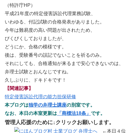
（特許庁HP）
平成21年度の特定侵害訴訟代理業務試験、
いわゆる、付記試験の合格発表がありました。
今年は難易度の高い問題が出されたため、
びくびくしておりましたが、
どうにか、合格の模様です。
後は、受験番号の誤記でないことを祈るのみ。
それにしても、合格通知が来るまで安心できないのは、
弁理士試験とおんなじですね。
久しぶりに、ドキドキです！
【関連記事】
特定侵害訴訟代理の能力担保研修
本ブログは
独学の弁理士講座
の別室です。
なお、本日の本室更新は
「商標法18条」
です。
管理人応援のために↓クリックお願いします。
←本日４位