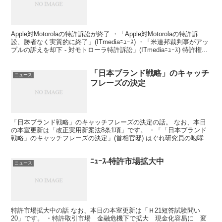
Apple対Motorolaの特許訴訟が終了 ・「Apple対Motorolaの特許訴
訟、勝者なく実質的に終了」(ITmediaﾆｭｰｽ) ・「米連邦裁判事がアッ
プルの訴えを却下 - 対モトローラ特許訴訟」(ITmediaﾆｭｰｽ) 特許権...
「日本ブランド戦略」のキャッチ
ニュース
フレーズの決定
「日本ブランド戦略」のキャッチフレーズの決定の話。 なお、本日
の本室更新は「改正実用新案法8条1項」です。 ・「「日本ブランド
戦略」のキャッチフレーズの決定」(首相官邸) はぐれ研究員の咆哮。
さんでも紹介されていましたが、 「日本ブランド戦...
ﾆｭｰｽ-特許市場拡大中
ニュース
特許市場拡大中の話 なお、本日の本室更新は「Ｈ21短答試験問い
20」です。 ・特許取引市場 金融危機下で拡大 現金化容易に 変