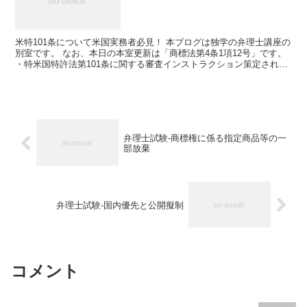
米特101条について米国実務者必見！ 本ブログは独学の弁理士講座の
別室です。 なお、本日の本室更新は「商標法第4条1項12号」です。
・特米国特許法第101条に関する審査インストラクション策定される
（河野特許事務所） 河野特許事務所のホーム...
弁理士試験-商標権に係る指定商品等の一
部放棄
弁理士試験-国内優先と公開擬制
コメント