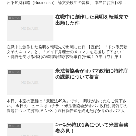
わる知財戦略（Business i） 論文受験生の皆様、 本当にお疲れ様で
した。 駄文でも読んでこころを落ち着かせ...
在職中に創作した発明を転職先で
ニュース
出願した件
在職中に創作した発明を転職先で出願した件 【宣伝】 「ドジ系受験
女子の４コマ」と、「メイド弁理士の４コマ」を応援して下さい！
・特許を受ける権利の確認等請求控訴事件(平成１９年（ワ）第１２
６５５号) ・特許を受ける権利の確認等請求控訴事件(...
米法曹協会がオバマ政権に特許庁
ニュース
の課題について提言
本日、本室の更新は「意匠法49条」です。 興味があったらご覧下さ
い。 今日のニュースはコチラ ・米法曹協会がオバマ政権に特許庁の
課題について提言(IP NEXT) 昨日就任式を終えたばかりのオバマ大統
領について、 ホットな話題ですね。 どれ...
ﾆｭｰｽ-米特101条について米国実務
ニュース
者必見！