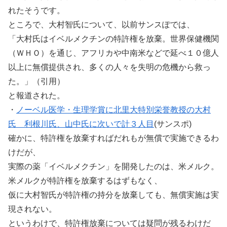
れたそうです。
ところで、大村智氏について、以前サンスぽでは、
「大村氏はイベルメクチンの特許権を放棄。世界保健機関
（ＷＨＯ）を通じ、アフリカや中南米などで延べ１０億人
以上に無償提供され、多くの人々を失明の危機から救っ
た。」（引用）
と報道された。
・
ノーベル医学・生理学賞に北里大特別栄誉教授の大村
氏 利根川氏、山中氏に次いで計３人目
(サンスポ)
確かに、特許権を放棄すればだれもが無償で実施できるわ
けだが、
実際の薬「イベルメクチン」を開発したのは、米メルク。
米メルクが特許権を放棄するはずもなく、
仮に大村智氏が特許権の持分を放棄しても、無償実施は実
現されない。
というわけで、特許権放棄については疑問が残るわけだ