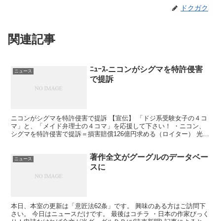
ドクガク
関連記事
ﾆｭｰｽ-ニコンがシグマを特許侵害
ニュース
で提訴
ニコンがシグマを特許侵害で提訴 【宣伝】 「ドジ系受験女子の４コ
マ」と、「メイド弁理士の４コマ」を応援して下さい！ ・ニコン、
シグマを特許侵害で提訴＝損害賠償126億円求める（ロイター） 光学
機器メーカーのニコンが、 同じく光学機器メーカー...
著作全文がグーグルのデータベー
ニュース
スに
本日、本室の更新は「意匠法62条」です。 興味のある方はご訪問下
さい。 今日はニュースだけです。 最後はコチラ ・日本の作家びっく