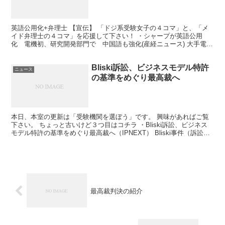
英語公用化+弁理士 【宣伝】 「ドジ系受験女子の４コマ」と、「メ
イド弁理士の４コマ」を応援して下さい！ ・シャープが英語公用
化 電機初、研究開発部門で 中国語も強化(産経ニュース) 大手電機
メーカーのシャープが、 研究開発部門で英語を社内公...
Bliski訴訟、ビジネスモデル特許
ニュース
の基準をめぐり最高裁へ
本日、本室の更新は「受験機関を選ぼう」です。 興味があればご覧
下さい。 ちょっと古いけど３つ目はコチラ ・Bliski訴訟、ビジネス
モデル特許の基準をめぐり最高裁へ（IPNEXT） Bliski事件（訴訟）
とは、 ビジネス方法の特許が法上の...
最高裁判決の紹介