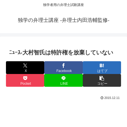
独学者用の弁理士試験講座
独学の弁理士講座 -弁理士内田浩輔監修-
ﾆｭｰｽ-大村智氏は特許権を放棄していない
X
Facebook
はてブ
Pocket
LINE
コピー
2015.12.11