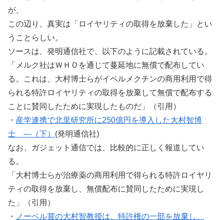
が、
この辺り、真実は「ロイヤリティの取得を放棄した」とい
うことらしい。
ソースは、発明通信社で、以下のように記載されている。
「メルク社はＷＨＯを通じて蔓延地に無償で配布してい
る。これは、大村博士らがイベルメクチンの商用利用で得
られる特許ロイヤリティの取得を放棄して無償で配布する
ことに賛同したために実現したものだ」（引用）
・
産学連携で北里研究所に250億円を導入した大村智博
士 ―（下）
(発明通信社)
なお、ガジェット通信では、比較的に正しく報道してい
る。
「大村博士らが治療薬の商用利用で得られる特許ロイヤリ
ティの取得を放棄し、無償配布に賛同したために実現し
た」（引用）
・
ノーベル賞の大村智教授は、特許権の一部を放棄し、