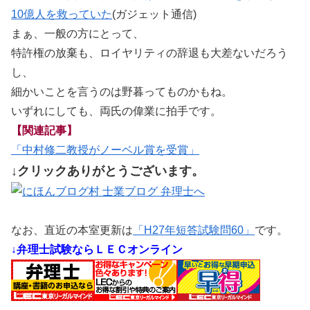
10億人を救っていた
(ガジェット通信)
まぁ、一般の方にとって、
特許権の放棄も、ロイヤリティの辞退も大差ないだろう
し、
細かいことを言うのは野暮ってものかもね。
いずれにしても、両氏の偉業に拍手です。
【関連記事】
「中村修二教授がノーベル賞を受賞」
↓クリックありがとうございます。
なお、直近の本室更新は
「H27年短答試験問60」
です。
↓弁理士試験ならＬＥＣオンライン