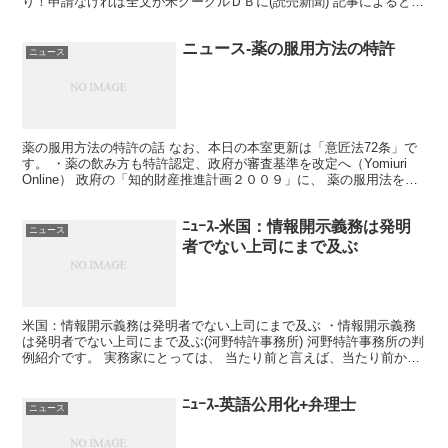
り！申請なければ全文が米グーグルＤＢに(読売新聞) 記事によると、
検索大手グーグルが進めている書籍全文のデー...
ニュース-薬の服用方法の特許
ニュース
薬の服用方法の特許の話 なお、本日の本室更新は「意匠法72条」で
す。 ・薬の飲み方も特許認定、政府が審査基準を改定へ（Yomiuri
Online） 政府の「知的財産推進計画２００９」に、 薬の服用法を新
たに特許として認める方針が 盛り込ま...
ﾆｭｰｽ-米国：情報開示義務は発明
ニュース
者でない上司にまで及ぶ
米国：情報開示義務は発明者でない上司にまで及ぶ ・情報開示義務
は発明者でない上司にまで及ぶ(河野特許事務所) 河野特許事務所の判
例紹介です。 実務家にとっては、 当たり前と言えば、当たり前か
も。 米国特許出願手続においては、 発明者等が特許...
ﾆｭｰｽ-英語公用化+弁理士
ニュース