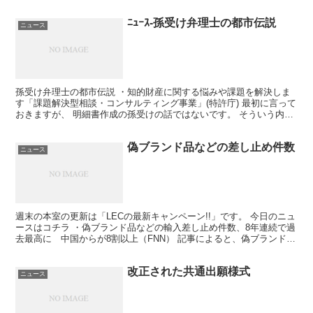
ﾆｭｰｽ-孫受け弁理士の都市伝説
ニュース
孫受け弁理士の都市伝説 ・知的財産に関する悩みや課題を解決しま
す「課題解決型相談・コンサルティング事業」(特許庁) 最初に言って
おきますが、 明細書作成の孫受けの話ではないです。 そういう内容
を期待された方はゴメンナサイ。 さて、上記の事業...
偽ブランド品などの差し止め件数
ニュース
週末の本室の更新は「LECの最新キャンペーン!!」です。 今日のニュ
ースはコチラ ・偽ブランド品などの輸入差し止め件数、8年連続で過
去最高に 中国からが8割以上（FNN） 記事によると、偽ブランド品
など知的財産を侵害した物品の輸入が差し止め...
改正された共通出願様式
ニュース