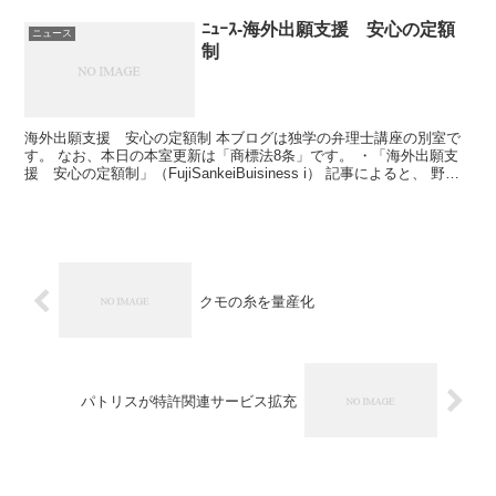
ﾆｭｰｽ-海外出願支援 安心の定額
ニュース
制
海外出願支援 安心の定額制 本ブログは独学の弁理士講座の別室で
す。 なお、本日の本室更新は「商標法8条」です。 ・「海外出願支
援 安心の定額制」（FujiSankeiBuisiness i） 記事によると、 野村
総研傘下の知財関連サービス会...
クモの糸を量産化
パトリスが特許関連サービス拡充