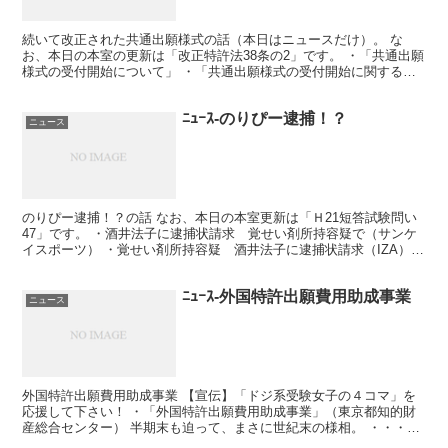
続いて改正された共通出願様式の話（本日はニュースだけ）。 な
お、本日の本室の更新は「改正特許法38条の2」です。 ・「共通出願
様式の受付開始について」 ・「共通出願様式の受付開始に関するＱ
＆Ａ」((特許庁HP) 平成21年1月1日から変更さ...
ﾆｭｰｽ-のりぴー逮捕！？
ニュース
のりぴー逮捕！？の話 なお、本日の本室更新は「Ｈ21短答試験問い
47」です。 ・酒井法子に逮捕状請求 覚せい剤所持容疑で（サンケ
イスポーツ） ・覚せい剤所持容疑 酒井法子に逮捕状請求（IZA）
ちょっと衝撃的なニュースだ。 行方不明で安否が...
ﾆｭｰｽ-外国特許出願費用助成事業
ニュース
外国特許出願費用助成事業 【宣伝】「ドジ系受験女子の４コマ」を
応援して下さい！ ・「外国特許出願費用助成事業」（東京都知的財
産総合センター） 半期末も迫って、まさに世紀末の様相。 ・・・管
理人（死に体）です。 ニュースの更新もかれこれ20日...