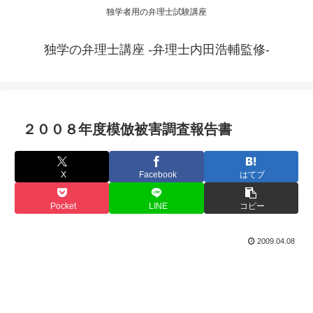
独学者用の弁理士試験講座
独学の弁理士講座 -弁理士内田浩輔監修-
２００８年度模倣被害調査報告書
X
Facebook
はてブ
Pocket
LINE
コピー
2009.04.08