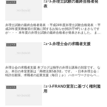
ﾆｭｰｽ-弁理士試験の最終合格者発
ニュース
表
弁理士試験の最終合格者発表 ・平成24年度弁理士試験合格発表 ・平
成24年度実務修習の実施に関するお知らせ(特許庁HP) いまさらです
が・・・ 本年度の弁理士試験の最終合格者が発表されました。 まず
は、合格された皆様、 おめでとうございます...
ﾆｭｰｽ-弁理士会の求職者支援
ニュース
弁理士会の求職者支援 本ブログは独学の弁理士講座の別室です。 な
お、本日の本室更新は「商標法第5条3項」です。 ・日本弁理士会：
特許出願策、求職者の起業支援（毎日ｊｐ） ハローワークからベン
チャーをということで、 日本弁理士会が、東京都中小...
ﾆｭｰｽ-FRAND宣言に基づく権利濫
ニュース
用