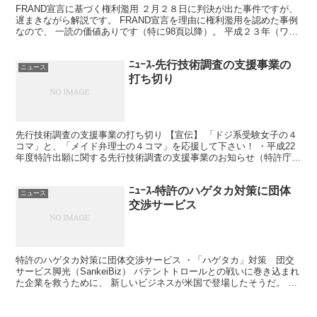
FRAND宣言に基づく権利濫用 ２月２８日に判決が出た事件ですが、
遅まきながら解説です。 FRAND宣言を理由に権利濫用を認めた事例
なので、 一読の価値ありです（特に98頁以降）。 平成２３年（ワ）
第３８９６９号：平成２５年２月２８日判決...
ﾆｭｰｽ-先行技術調査の支援事業の
ニュース
打ち切り
先行技術調査の支援事業の打ち切り 【宣伝】 「ドジ系受験女子の４
コマ」と、「メイド弁理士の４コマ」を応援して下さい！ ・平成22
年度特許出願に関する先行技術調査の支援事業のお知らせ（特許庁）
「本支援事業は今年度をもちまして終了いたします。...
ﾆｭｰｽ-特許のハゲタカ対策に団体
ニュース
交渉サービス
特許のハゲタカ対策に団体交渉サービス ・「ハゲタカ」対策 団交
サービス脚光（SankeiBiz） パテントトロールとの戦いに巻き込まれ
た企業を救うために、 新しいビジネスが米国で登場したそうだ。 そ
れが、「集団交渉サービス」。 このサービス...