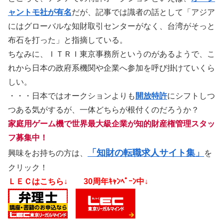
ャントモ社が有名
だが、記事では識者の話として「アジア
にはグローバルな知財取引センターがなく、台湾がそっと
布石を打った」と指摘している。
ちなみに、ＩＴＲＩ東京事務所というのがあるようで、こ
れから日本の政府系機関や企業へ参加を呼び掛けていくら
しい。
・・・日本ではオークションよりも
開放特許
にシフトしつ
つある気がするが、一体どちらが根付くのだろうか？
家庭用ゲーム機で世界最大級企業が知的財産権管理スタッ
フ募集中！
「知財の転職求人サイト集」
興味をお持ちの方は、
を
クリック！
ＬＥＣはこちら↓ 30周年ｷｬﾝﾍﾟｰﾝ中↓