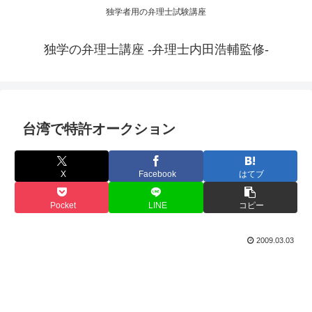
独学者用の弁理士試験講座
独学の弁理士講座 -弁理士内田浩輔監修-
台湾で特許オークション
X
Facebook
はてブ
Pocket
LINE
コピー
2009.03.03