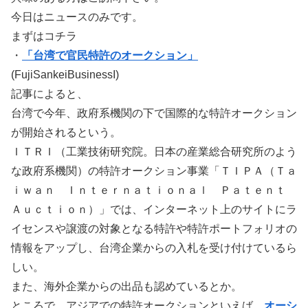
今日はニュースのみです。
まずはコチラ
・
「台湾で官民特許のオークション」
(FujiSankeiBusinessI)
記事によると、
台湾で今年、政府系機関の下で国際的な特許オークション
が開始されるという。
ＩＴＲＩ（工業技術研究院。日本の産業総合研究所のよう
な政府系機関）の特許オークション事業「ＴＩＰＡ（Ｔａ
ｉｗａｎ Ｉｎｔｅｒｎａｔｉｏｎａｌ Ｐａｔｅｎｔ
Ａｕｃｔｉｏｎ）」では、インターネット上のサイトにラ
イセンスや譲渡の対象となる特許や特許ポートフォリオの
情報をアップし、台湾企業からの入札を受け付けているら
しい。
また、海外企業からの出品も認めているとか。
ところで、アジアでの特許オークションといえば、
オーシ