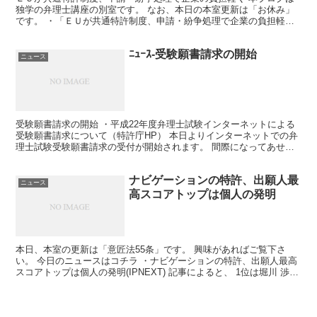
独学の弁理士講座の別室です。 なお、本日の本室更新は「お休み」
です。 ・「ＥＵが共通特許制度、申請・紛争処理で企業の負担軽
く」（NIKKEI NET） ＥＵ加盟27カ国が、 ＥＵ...
ﾆｭｰｽ-受験願書請求の開始
ニュース
受験願書請求の開始 ・平成22年度弁理士試験インターネットによる
受験願書請求について（特許庁HP） 本日よりインターネットでの弁
理士試験受験願書請求の受付が開始されます。 間際になってあせる
ことがないように、 早目に願書を請求してしまいまし...
ナビゲーションの特許、出願人最
ニュース
高スコアトップは個人の発明
本日、本室の更新は「意匠法55条」です。 興味があればご覧下さ
い。 今日のニュースはコチラ ・ナビゲーションの特許、出願人最高
スコアトップは個人の発明(IPNEXT) 記事によると、 1位は堀川 渉氏
という個人の方。 2位は測位衛星技術。 ...