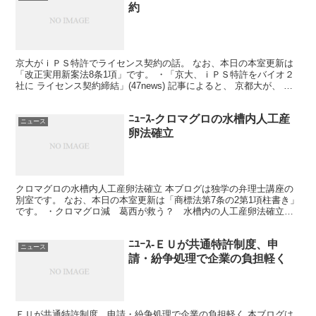
約
京大がｉＰＳ特許でライセンス契約の話。 なお、本日の本室更新は
「改正実用新案法8条1項」です。 ・「京大、ｉＰＳ特許をバイオ２
社に ライセンス契約締結」(47news) 記事によると、 京都大が、 人
工多能性幹細胞（ｉＰＳ細胞）に関する国内...
ﾆｭｰｽ-クロマグロの水槽内人工産
ニュース
卵法確立
クロマグロの水槽内人工産卵法確立 本ブログは独学の弁理士講座の
別室です。 なお、本日の本室更新は「商標法第7条の2第1項柱書き」
です。 ・クロマグロ減 葛西が救う？ 水槽内の人工産卵法確立
（東京新聞） 記事によると、 クロマグロ（本マグロ）...
ﾆﾕｰｽ-ＥＵが共通特許制度、申
ニュース
請・紛争処理で企業の負担軽く
ＥＵが共通特許制度、申請・紛争処理で企業の負担軽く 本ブログは