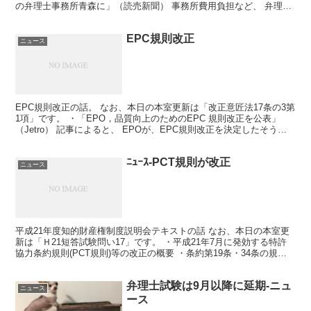
の弁理士事務所青森に」（読売新聞） 事務所費用負担など、 弁理士
会が破格の条件で募集していた弁理士が、 決まって...
EPC規則改正
ニュース
EPC規則改正の話。 なお、本日の本室更新は「改正意匠法17条の3第
1項」です。 ・「EPO，品質向上のためのEPC 規則改正を公表」
（Jetro） 記事によると、 EPOが、EPC規則改正を決定したそうで
す。 なお、この規則改正は2010...
ﾆｭｰｽ-PCT規則が改正
ニュース
平成21年度知的財産権制度説明会テキストの話 なお、本日の本室更
新は「Ｈ21短答試験問い17」です。 ・平成21年7月に発効する特許
協力条約規則(PCT規則)等の改正の概要 ・条約第19条・34条の規定
に基づく「請求の範囲」の補正方法（特許...
弁理士試験は9月以降に延期-ニュ
ニュース
ース