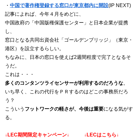
・
中国で著作権登録する窓口が東京都内に開設
(IP NEXT)
記事によれば、今年４月をめどに、
中国政府の「中国版権保護センター」と日本企業が提携
し、
窓口となる共同出資会社「ゴールデンブリッジ」（東京・
港区）を設立するらしい。
ちなみに、日本の窓口を使えば2週間程度で完了となるそ
うだ。
これは・・・
多くのコンタンツライセンサーが利用するのだろうな
。
いち早く、これの代行をＰＲするのはどこの事務所だろ
う？
こういう
フットワークの軽さが、今後は重要
になる気がす
る。
↓LEC期間限定キャンペーン↓ ↓LECはこちら↓