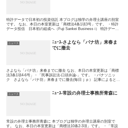
特許データで日本初の投資信託 本ブログは独学の弁理士講座の別室
です。 なお、本日の本室更新は「商標法4条1項3号」です。 ・特許
データ投信 日本初の組成へ（Fuji Sankei Business i） 特許データ
を使った日本初の投資信託が...
ﾆｭｰｽ-さよなら「パナ坊」来春ま
ニュース
でに撤去
さよなら「パナ坊」来春までに撤去 なお、本日の本室更新は「商標
法3条1項4-6号」・「民事訴訟法-口頭弁論-」です。 ・パナソニッ
ク さよなら「パナ坊」来春までに撤去(毎日ｊｐ） 記事によると、
パナソニックのキャラクター「パナ坊」が、 著...
ﾆｭｰｽ-常設の弁理士事務所青森に
ニュース
常設の弁理士事務所青森に 本ブログは独学の弁理士講座の別室で
す。 なお、本日の本室更新は「商標法10条2-3項」です。 ・「常設