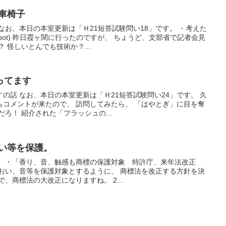
く車椅子
なお、本日の本室更新は「Ｈ21短答試験問い18」です。 ・考えた
bot) 昨日霞ヶ関に行ったのですが、 ちょうど、文部省で記者会見
 怪しいとんでも技術か？...
ってます
の話 なお、本日の本室更新は「Ｈ21短答試験問い24」です。 久
らコメントが来たので、 訪問してみたら、 「はやとぎ」に目を奪
ろ！ 紹介された「フラッシュの...
おい等を保護。
。 ・「香り、音、触感も商標の保護対象 特許庁、来年法改正
 におい、音等を保護対象とするように、 商標法を改正する方針を決
、商標法の大改正になりますね。 2...