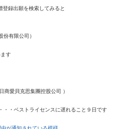
標登録出願を検索してみると
優權股份有限公司）
います
C.（ 日商愛貝克思集團控股公司 ）
4日・・・ベストライセンスに遅れること９日です
理由が通知されている模様