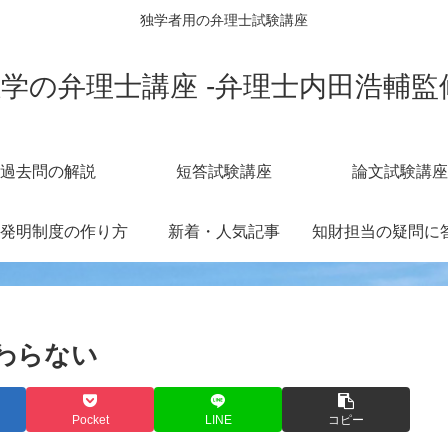
独学者用の弁理士試験講座
学の弁理士講座 -弁理士内田浩輔監
過去問の解説
短答試験講座
論文試験講座
発明制度の作り方
新着・人気記事
わらない
Pocket
LINE
コピー