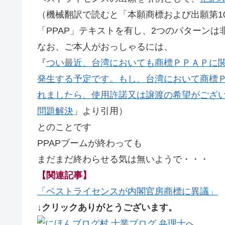
（機械翻訳で読むと「本願商標および出願第106
「PPAP」テキストを有し、2つのパターン
なお、ご本人がおっしゃるには、
『
つい最近、台湾においても商標ＰＰＡＰに
発生する予定です。もし、台湾において商標
れましたら、使用許諾又は譲渡の希望がござ
問題解決
」より引用）
とのことです
PPAPブームが終わっても
まだまだ終わらせる気は無いようで・・・
【関連記事】
「ベストライセンスが内閣官房商標に異議」
↓クリックありがとうございます。