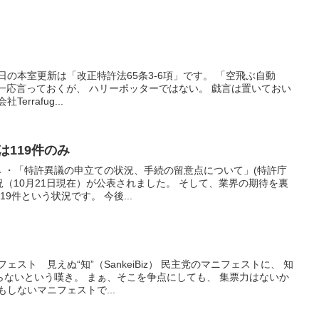
日の本室更新は「改正特許法65条3-6項」です。 「空飛ぶ自動
ws) 一応言っておくが、 ハリーポッターではない。 戯言は置いておい
rrafug...
は119件のみ
み ・「特許異議の申立ての状況、手続の留意点について」(特許庁
状況（10月21日現在）が公表されました。 そして、業界の期待を裏
9件という状況です。 今後...
スト 見えぬ“知”（SankeiBiz） 民主党のマニフェストに、 知
らないという嘆き。 まぁ、そこを争点にしても、 集票力はないか
しないマニフェストで...