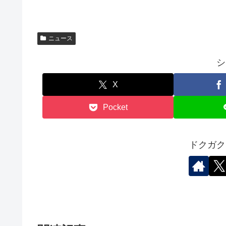
ニュース
シ
X
Pocket
ドクガク