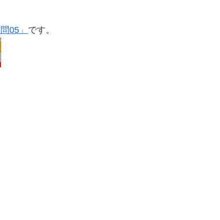
問05」
です。