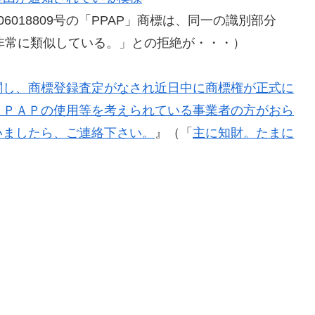
018809号の「PPAP」商標は、同一の識別部分
は非常に類似している。」との拒絶が・・・）
関し、商標登録査定がなされ近日中に商標権が正式に
ＰＰＡＰの使用等を考えられている事業者の方がおら
いましたら、ご連絡下さい。
』（「
主に知財。たまに