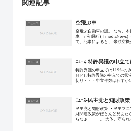
関連記事
空飛ぶ車
ニュース
空飛ぶ自動車の話。 なお、本
車」が初飛行(ITmediaNe
て、記事によると、 米航空機会社Te
ﾆｭｰｽ-特許異議の申立て
ニュース
特許異議の申立ては119件の
ＨＰ) .特許異議の申立ての
切り・・・申立件数はわずか11
ﾆｭｰｽ-民主党と知財政策
ニュース
民主党と知財政策 ・民主マニフェ
財関連政策がほとんど見あた
らなぁ・・・。 大体、守られも