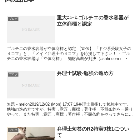
重大ﾆｭｰｽ-ゴルチエの香水容器が
ブログ
立体商標と認定
ゴルチエの香水容器が立体商標と認定 【宣伝】 「ドジ系受験女子の
４コマ」と、「メイド弁理士の４コマ」を応援して下さい！ ・ゴル
チエの香水容器は「立体商標」 知財高裁が判決（asahi.com） ・ゴ
ルチエ：立体容器は登録商標 「識別できる」...
弁理士試験-勉強の進め方
ブログ
無題 - melon2019/12/02 (Mon) 17:07:19弁理士目指して勉強中です。
勉強の進め方ですが、特実→意匠→商標→著作権→不競条約を一通り
やって、また特実→意匠→商標→著作権→不競条約をやってさらに理
解して、特実→意匠→...
弁理士短答のR2特実9枝1につい
ブログ
て