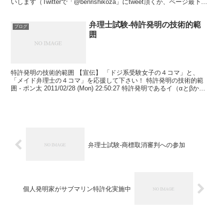
いします（Twitterで「@benrishikoza」にtweet頂くか、ページ最下部
のコメント欄でお願いし...
弁理士試験-特許発明の技術的範
ブログ
囲
特許発明の技術的範囲 【宣伝】 「ドジ系受験女子の４コマ」と、
「メイド弁理士の４コマ」を応援して下さい！ 特許発明の技術的範
囲 - ポン太 2011/02/28 (Mon) 22:50:27 特許発明であるイ（αとβから
なる）が存在し、第三...
弁理士試験-商標取消審判への参加
個人発明家がサブマリン特許化実施中