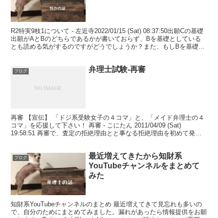
R2特実9枝1について - 左近寺2022/01/15 (Sat) 08:37:50出願Cの基礎
出願がAとBのどちらであるかが書いておらず、Bを基礎としている
とも読める気がするのですがどうでしょうか？また、もしBを基礎出
願と仮定すると、発明...
弁理士試験-再審
ブログ
再審 【宣伝】 「ドジ系受験女子の４コマ」と、「メイド弁理士の４
コマ」を応援して下さい！ 再審 - こにたん 2011/04/09 (Sat)
19:58:51 再審で、査定の拒絶理由とと事なる拒絶理由を初めて発見
したばあい、拒絶理由通知を...
最近増えてきたから知財系
ブログ
YouTubeチャンネルをまとめて
みた
知財系YouTubeチャンネルのまとめ 最近増えてきて見忘れも多いの
で、自分のためにまとめてみました。漏れがあったら情報提供をお願