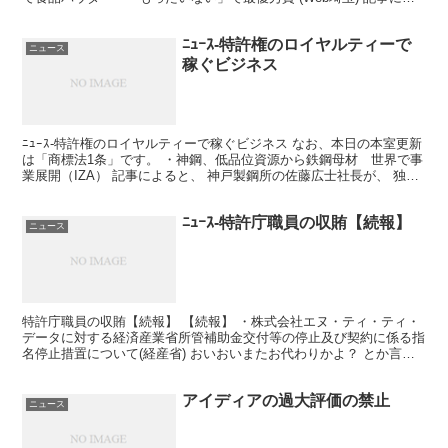
ると、 さいたま市の主婦が、おからを使ったパ...
ﾆｭｰｽ-特許権のロイヤルティーで
ニュース
稼ぐビジネス
ﾆｭｰｽ-特許権のロイヤルティーで稼ぐビジネス なお、本日の本室更新
は「商標法1条」です。 ・神鋼、低品位資源から鉄鋼母材 世界で事
業展開（IZA） 記事によると、 神戸製鋼所の佐藤広士社長が、 独自
開発した次世代製鉄技術「ＩＴｍｋ３」によ...
ﾆｭｰｽ-特許庁職員の収賄【続報】
ニュース
特許庁職員の収賄【続報】 【続報】 ・株式会社エヌ・ティ・ティ・
データに対する経済産業省所管補助金交付等の停止及び契約に係る指
名停止措置について(経産省) おいおいまたお代わりかよ？ とか言わ
ないで欲しい。 このネタ３回目の続報である。 と...
アイディアの過大評価の禁止
ニュース