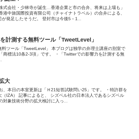
「株式会社・少林寺が誕生…香港企業と市の合弁、将来は上場も」
と香港中旅国際投資有限公司（チャイナトラベル）の合弁による、
発足したそうだ。 登封市は今後5－1...
影響力を計測する無料ツール「TweetLevel」
る無料ツール「TweetLevel」 本ブログは独学の弁理士講座の別室で
標法10条2-3項」です。 ・「Twitterでの影響力を計測する無
.
の拡大
お、本日の本室更新は「Ｈ21短答試験問い25」です。 ・特許群を
（IZA） 記事によると、 シズベル社の日本法人であるシズベル
の対象技術分野の拡大検討に入っ...