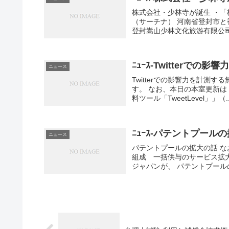
株式会社・少林寺が誕生 ・
（サーチナ） 河南省登封市
登封嵩山少林文化旅游有限公司が
ﾆｭｰｽ-Twitterでの
ニュース
Twitterでの影響力を計測す
す。 なお、本日の本室更新は「商
料ツール「TweetLevel」」（..
ﾆｭｰｽ-パテントプール
ニュース
パテントプールの拡大の話 な
組成 一括供与のサービス拡大
ジャパンが、 パテントプール