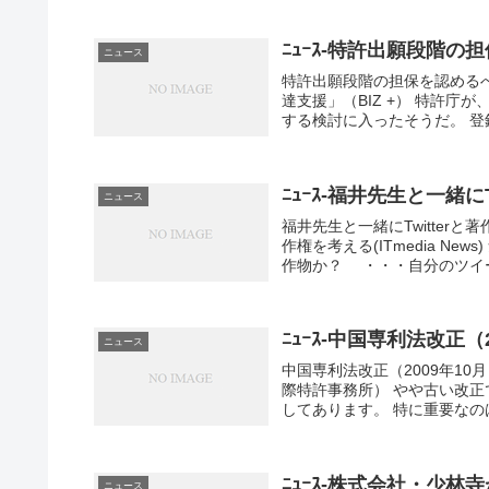
ﾆｭｰｽ-特許出願段階
ニュース
特許出願段階の担保を認める
達支援」（BIZ +） 特許
する検討に入ったそうだ。 登
ﾆｭｰｽ-福井先生と一緒に
ニュース
福井先生と一緒にTwitterと
作権を考える(ITmedia N
作物か？ ・・・自分のツイート
ﾆｭｰｽ-中国専利法改正（
ニュース
中国専利法改正（2009年10
際特許事務所） やや古い改
してあります。 特に重要なのは
ﾆｭｰｽ-株式会社・少林
ニュース