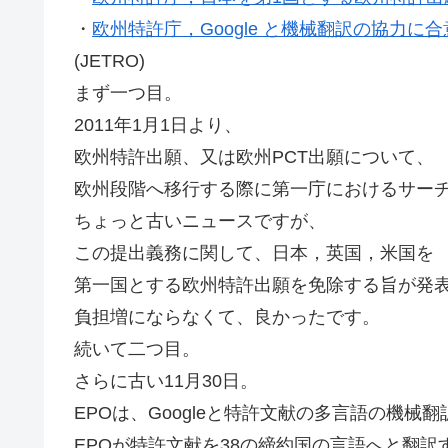
・
欧州特許庁，Google と機械翻訳の協力に合
(JETRO)
まず一つ目。
2011年1月1日より、
欧州特許出願、又は欧州PCT出願について、
欧州段階へ移行する際に第一庁におけるサー
ちょっと古いニュースですが、
この提出義務に関して、日本，英国，米国を
第一国とする欧州特許出願を免除する旨が発
負担増にならなくて、良かったです。
続いて二つ目。
さらに古い11月30日。
EPOは、Googleと特許文献の多言語の機
EPOが特許文献を38の締約国の言語へと翻訳す