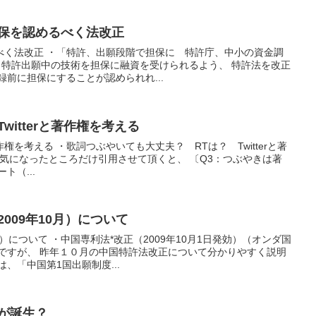
の担保を認めるべく法改正
べく法改正 ・「特許、出願段階で担保に 特許庁、中小の資金調
庁が、特許出願中の技術を担保に融資を受けられるよう、 特許法を改正
録前に担保にすることが認められれ...
Twitterと著作権を考える
著作権を考える ・歌詞つぶやいても大丈夫？ RTは？ Twitterと著
ews) 気になったところだけ引用させて頂くと、 〔Q3：つぶやきは著
（...
2009年10月）について
月）について ・中国専利法*改正（2009年10月1日発効）（オンダ国
正ですが、 昨年１０月の中国特許法改正について分かりやすく説明
、「中国第1国出願制度...
寺が誕生？