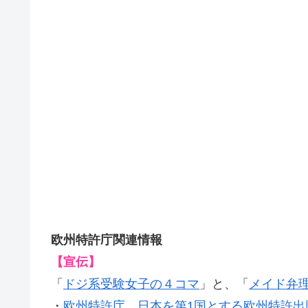
欧州特許庁関連情報
【宣伝】
「
ドジ系受験女子の４コマ
」と、「
メイド弁
・
欧州特許庁，日本を第1国とする欧州特許出