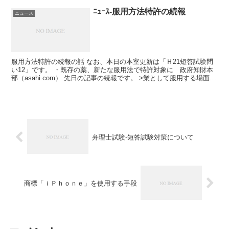
ﾆｭｰｽ-服用方法特許の続報
ニュース
服用方法特許の続報の話 なお、本日の本室更新は「Ｈ21短答試験問
い12」です。 ・既存の薬、新たな服用法で特許対象に 政府知財本
部（asahi.com） 先日の記事の続報です。 >業として服用する場面っ
てあるのだろか？ >実施するのは個人だ...
弁理士試験-短答試験対策について
商標「ｉＰｈｏｎｅ」を使用する手段