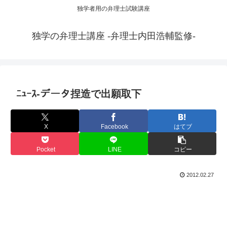
独学者用の弁理士試験講座
独学の弁理士講座 -弁理士内田浩輔監修-
ﾆｭｰｽ-データ捏造で出願取下
X
Facebook
はてブ
Pocket
LINE
コピー
2012.02.27