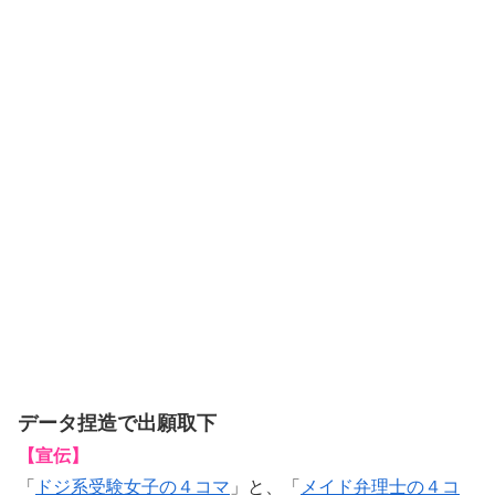
データ捏造で出願取下
【宣伝】
「
ドジ系受験女子の４コマ
」と、「
メイド弁理士の４コ