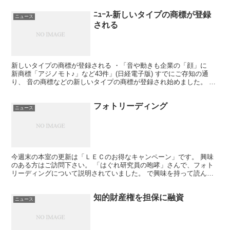
ﾆｭｰｽ-新しいタイプの商標が登録
ニュース
される
新しいタイプの商標が登録される ・「音や動きも企業の「顔」に
新商標「アジノモト♪」など43件」(日経電子版) すでにご存知の通
り、 音の商標などの新しいタイプの商標が登録され始めました。 色
の商標の登録がないことからして、 登録が容易なも...
フォトリーディング
ニュース
今週末の本室の更新は「ＬＥＣのお得なキャンペーン」です。 興味
のある方はご訪問下さい。 「はぐれ研究員の咆哮」さんで、フォト
リーディングについて説明されていました。 で興味を持って読んで
みました。 一言で言うと、「本を写真のように見て、キー...
知的財産権を担保に融資
ニュース