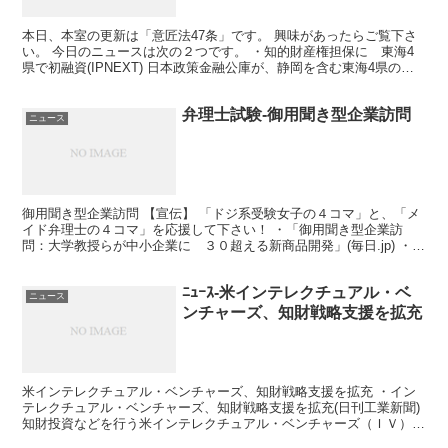
本日、本室の更新は「意匠法47条」です。 興味があったらご覧下さ
い。 今日のニュースは次の２つです。 ・知的財産権担保に 東海4
県で初融資(IPNEXT) 日本政策金融公庫が、静岡を含む東海4県の小
規模企業に対して、 知的財産権を担保とした...
弁理士試験-御用聞き型企業訪問
ニュース
御用聞き型企業訪問 【宣伝】 「ドジ系受験女子の４コマ」と、「メ
イド弁理士の４コマ」を応援して下さい！ ・「御用聞き型企業訪
問：大学教授らが中小企業に ３０超える新商品開発」(毎日.jp) ・
「地域連携フェロー」(B・PeP) 大学教授らが...
ﾆｭｰｽ-米インテレクチュアル・ベ
ニュース
ンチャーズ、知財戦略支援を拡充
米インテレクチュアル・ベンチャーズ、知財戦略支援を拡充 ・イン
テレクチュアル・ベンチャーズ、知財戦略支援を拡充(日刊工業新聞)
知財投資などを行う米インテレクチュアル・ベンチャーズ（ＩＶ）
が、 知財戦略をサポートする二つの新サービスを年内に...