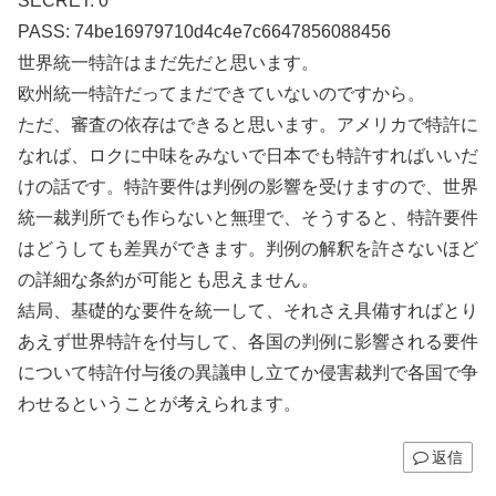
SECRET: 0
PASS: 74be16979710d4c4e7c6647856088456
世界統一特許はまだ先だと思います。
欧州統一特許だってまだできていないのですから。
ただ、審査の依存はできると思います。アメリカで特許に
なれば、ロクに中味をみないで日本でも特許すればいいだ
けの話です。特許要件は判例の影響を受けますので、世界
統一裁判所でも作らないと無理で、そうすると、特許要件
はどうしても差異ができます。判例の解釈を許さないほど
の詳細な条約が可能とも思えません。
結局、基礎的な要件を統一して、それさえ具備すればとり
あえず世界特許を付与して、各国の判例に影響される要件
について特許付与後の異議申し立てか侵害裁判で各国で争
わせるということが考えられます。
返信