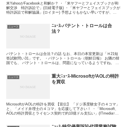
米YahooがFacebookと和解か？ ・「米ヤフーとフェイスブックが和
解交渉 特許訴訟で」(日経電子版) ・「米ヤフーとフェイスブックが
特許訴訟で和解協議」(ロイター) 予想よりもかない早いですが、
Facebook対Yahooの訴訟は...
ﾆｭｰｽ-パテント・トロールは合
ニュース
法？
パテント・トロールは合法？の話 なお、本日の本室更新は「Ｈ21短
答試験問い31」です。 ・パテント・トロール（朝鮮日報） お隣の韓
国でも、 パテント・トロールは、問題になっているようですね。 さ
て、パテント・トロールは、ご存知の通り、 「自...
重大ﾆｭｰｽ-MicrosoftがAOLの特許
ニュース
を買収
MicrosoftがAOLの特許を買収 【宣伝】 「ドジ系受験女子の４コマ」
と、「メイド弁理士の４コマ」を応援して下さい！ ・「Microsoft、
AOLの特許買収とライセンス契約で約10億ドル支払い」(ITmediaﾆｭｰ
ｽ) ・「マイク...
ﾆｭｰｽ-特定侵害訴訟代理業務試験