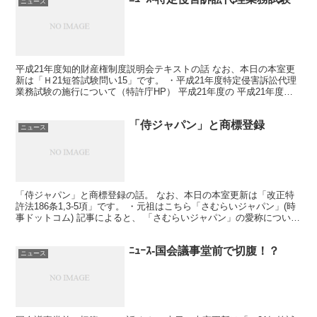
ニュース
平成21年度知的財産権制度説明会テキストの話 なお、本日の本室更
新は「Ｈ21短答試験問い15」です。 ・平成21年度特定侵害訴訟代理
業務試験の施行について（特許庁HP） 平成21年度の 平成21年度特
定侵害訴訟代理業務試験について、 公告さ...
「侍ジャパン」と商標登録
ニュース
「侍ジャパン」と商標登録の話。 なお、本日の本室更新は「改正特
許法186条1,3-5項」です。 ・元祖はこちら「さむらいジャパン」(時
事ドットコム) 記事によると、 「さむらいジャパン」の愛称につい
て、 ホッケー日本男子代表チームが先に用い...
ﾆｭｰｽ-国会議事堂前で切腹！？
ニュース