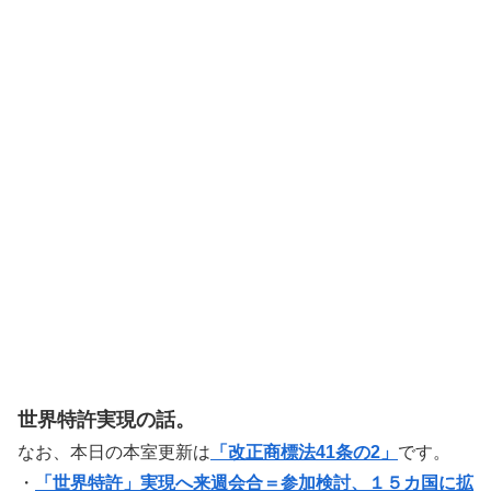
世界特許実現の話。
なお、本日の本室更新は
「改正商標法41条の2」
です。
・
「世界特許」実現へ来週会合＝参加検討、１５カ国に拡