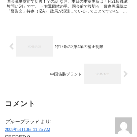
国会議事堂前で切腹！？の話 なお、本日の本室更新は「Ｈ21短答試
験問い54」です。 ・右翼団体の男、国会前で腹切る 衆参両議院に
「警告文」持参（IZA） 政局が混迷しているってことですかね。 何
か別のアピール手段は無かったのか？ まぁ、命に...
特17条の2第4項の補正制限
中国偽装ブランド
コメント
ブルーブラッド
より:
2009年5月13日 11:25 AM