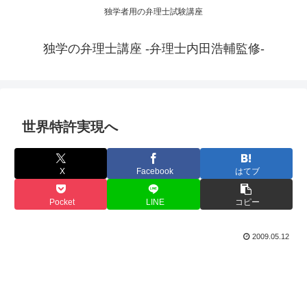
独学者用の弁理士試験講座
独学の弁理士講座 -弁理士内田浩輔監修-
世界特許実現へ
X
Facebook
はてブ
Pocket
LINE
コピー
2009.05.12